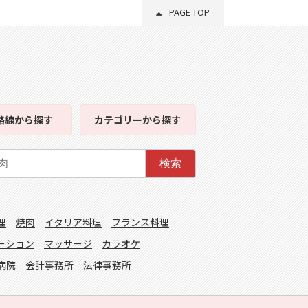
PAGE TOP
路線
から探す
カテゴリー
から探す
検索
理
焼肉
イタリア料理
フランス料理
ーション
マッサージ
カラオケ
病院
会計事務所
法律事務所