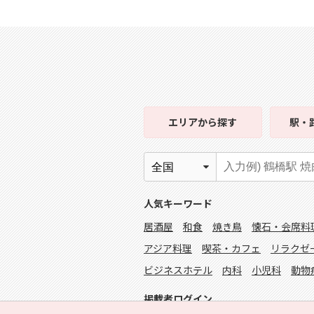
エリア
から探す
駅・
人気キーワード
居酒屋
和食
焼き鳥
懐石・会席料
アジア料理
喫茶・カフェ
リラクゼ
ビジネスホテル
内科
小児科
動物
掲載者ログイン