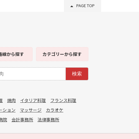
PAGE TOP
路線
から探す
カテゴリー
から探す
検索
理
焼肉
イタリア料理
フランス料理
ーション
マッサージ
カラオケ
病院
会計事務所
法律事務所