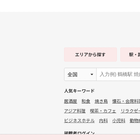
エリア
から探す
駅・
人気キーワード
居酒屋
和食
焼き鳥
懐石・会席料
アジア料理
喫茶・カフェ
リラクゼ
ビジネスホテル
内科
小児科
動物
掲載者ログイン