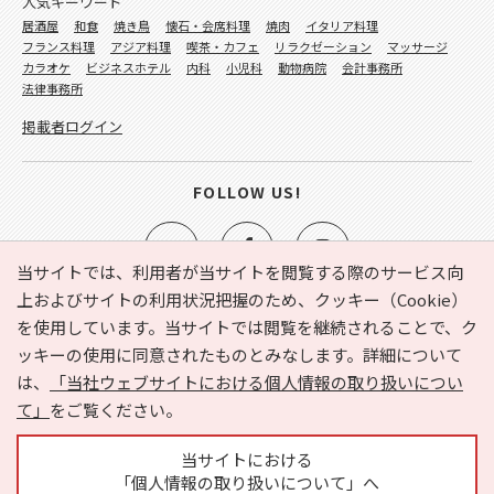
人気キーワード
居酒屋
和食
焼き鳥
懐石・会席料理
焼肉
イタリア料理
フランス料理
アジア料理
喫茶・カフェ
リラクゼーション
マッサージ
カラオケ
ビジネスホテル
内科
小児科
動物病院
会計事務所
法律事務所
掲載者ログイン
FOLLOW US!
当サイトでは、利用者が当サイトを閲覧する際のサービス向
上およびサイトの利用状況把握のため、クッキー（Cookie）
を使用しています。当サイトでは閲覧を継続されることで、ク
e-NAVITA（イーナビタ）とは？
お気に入り
ヘルプ
ッキーの使用に同意されたものとみなします。詳細について
利用規約
個人情報の取り扱いについて
運営会社
は、
「当社ウェブサイトにおける個人情報の取り扱いについ
サイトマップ
広告掲載に関するお問い合わせ
て」
をご覧ください。
サイトの内容に関するお問い合わせ
当サイトにおける
「個人情報の取り扱いについて」へ