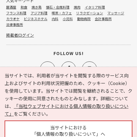
人気キーワード
居酒屋
和食
焼き鳥
懐石・会席料理
焼肉
イタリア料理
フランス料理
アジア料理
喫茶・カフェ
リラクゼーション
マッサージ
カラオケ
ビジネスホテル
内科
小児科
動物病院
会計事務所
法律事務所
掲載者ログイン
FOLLOW US!
当サイトでは、利用者が当サイトを閲覧する際のサービス向
上およびサイトの利用状況把握のため、クッキー（Cookie）
を使用しています。当サイトでは閲覧を継続されることで、ク
e-NAVITA（イーナビタ）とは？
お気に入り
ヘルプ
ッキーの使用に同意されたものとみなします。詳細について
利用規約
個人情報の取り扱いについて
運営会社
は、
「当社ウェブサイトにおける個人情報の取り扱いについ
サイトマップ
広告掲載に関するお問い合わせ
て」
をご覧ください。
サイトの内容に関するお問い合わせ
当サイトにおける
「個人情報の取り扱いについて」へ