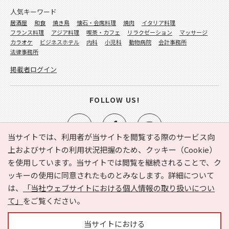
人気キーワード
居酒屋
和食
焼き鳥
懐石・会席料理
焼肉
イタリア料理
フランス料理
アジア料理
喫茶・カフェ
リラクゼーション
マッサージ
カラオケ
ビジネスホテル
内科
小児科
動物病院
会計事務所
法律事務所
掲載者ログイン
FOLLOW US!
当サイトでは、利用者が当サイトを閲覧する際のサービス向
上およびサイトの利用状況把握のため、クッキー（Cookie）
を使用しています。当サイトでは閲覧を継続されることで、ク
e-NAVITA（イーナビタ）とは？
お気に入り
ヘルプ
ッキーの使用に同意されたものとみなします。詳細について
利用規約
個人情報の取り扱いについて
運営会社
は、
「当社ウェブサイトにおける個人情報の取り扱いについ
サイトマップ
広告掲載に関するお問い合わせ
て」
をご覧ください。
サイトの内容に関するお問い合わせ
当サイトにおける