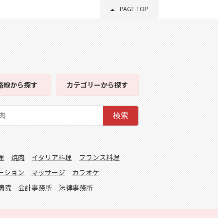
PAGE TOP
路線
から探す
カテゴリー
から探す
検索
理
焼肉
イタリア料理
フランス料理
ーション
マッサージ
カラオケ
病院
会計事務所
法律事務所