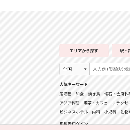
エリア
から探す
駅・
人気キーワード
居酒屋
和食
焼き鳥
懐石・会席料
アジア料理
喫茶・カフェ
リラクゼ
ビジネスホテル
内科
小児科
動物
掲載者ログイン