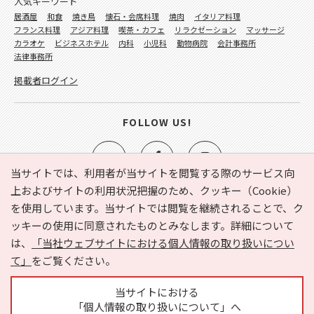
人気キーワード
居酒屋
和食
焼き鳥
懐石・会席料理
焼肉
イタリア料理
フランス料理
アジア料理
喫茶・カフェ
リラクゼーション
マッサージ
カラオケ
ビジネスホテル
内科
小児科
動物病院
会計事務所
法律事務所
掲載者ログイン
FOLLOW US!
当サイトでは、利用者が当サイトを閲覧する際のサービス向
上およびサイトの利用状況把握のため、クッキー（Cookie）
を使用しています。当サイトでは閲覧を継続されることで、ク
e-NAVITA（イーナビタ）とは？
お気に入り
ヘルプ
ッキーの使用に同意されたものとみなします。詳細について
利用規約
個人情報の取り扱いについて
運営会社
は、
「当社ウェブサイトにおける個人情報の取り扱いについ
サイトマップ
広告掲載に関するお問い合わせ
て」
をご覧ください。
サイトの内容に関するお問い合わせ
当サイトにおける
「個人情報の取り扱いについて」へ