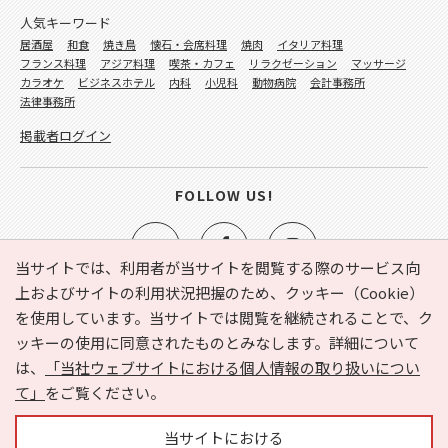
人気キーワード
居酒屋
和食
焼き鳥
懐石・会席料理
焼肉
イタリア料理
フランス料理
アジア料理
喫茶・カフェ
リラクゼーション
マッサージ
カラオケ
ビジネスホテル
内科
小児科
動物病院
会計事務所
法律事務所
掲載者ログイン
FOLLOW US!
当サイトでは、利用者が当サイトを閲覧する際のサービス向
上およびサイトの利用状況把握のため、クッキー（Cookie）
を使用しています。当サイトでは閲覧を継続されることで、ク
e-NAVITA（イーナビタ）とは？
お気に入り
ヘルプ
ッキーの使用に同意されたものとみなします。詳細について
利用規約
個人情報の取り扱いについて
運営会社
は、
「当社ウェブサイトにおける個人情報の取り扱いについ
サイトマップ
広告掲載に関するお問い合わせ
て」
をご覧ください。
サイトの内容に関するお問い合わせ
当サイトにおける