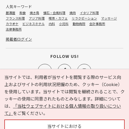
人気キーワード
居酒屋
和食
焼き鳥
懐石・会席料理
焼肉
イタリア料理
フランス料理
アジア料理
喫茶・カフェ
リラクゼーション
マッサージ
カラオケ
ビジネスホテル
内科
小児科
動物病院
会計事務所
法律事務所
掲載者ログイン
FOLLOW US!
当サイトでは、利用者が当サイトを閲覧する際のサービス向
上およびサイトの利用状況把握のため、クッキー（Cookie）
を使用しています。当サイトでは閲覧を継続されることで、ク
e-NAVITA（イーナビタ）とは？
お気に入り
ヘルプ
ッキーの使用に同意されたものとみなします。詳細について
利用規約
個人情報の取り扱いについて
運営会社
は、
「当社ウェブサイトにおける個人情報の取り扱いについ
サイトマップ
広告掲載に関するお問い合わせ
て」
をご覧ください。
サイトの内容に関するお問い合わせ
当サイトにおける