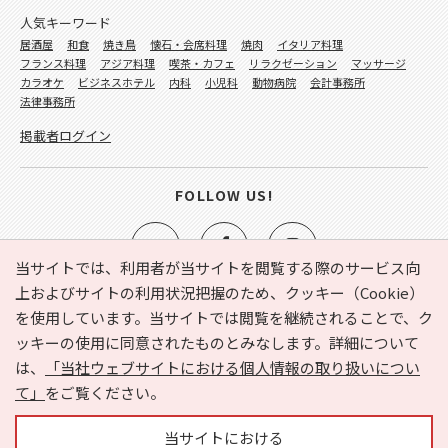
人気キーワード
居酒屋
和食
焼き鳥
懐石・会席料理
焼肉
イタリア料理
フランス料理
アジア料理
喫茶・カフェ
リラクゼーション
マッサージ
カラオケ
ビジネスホテル
内科
小児科
動物病院
会計事務所
法律事務所
掲載者ログイン
FOLLOW US!
当サイトでは、利用者が当サイトを閲覧する際のサービス向
上およびサイトの利用状況把握のため、クッキー（Cookie）
を使用しています。当サイトでは閲覧を継続されることで、ク
e-NAVITA（イーナビタ）とは？
お気に入り
ヘルプ
ッキーの使用に同意されたものとみなします。詳細について
利用規約
個人情報の取り扱いについて
運営会社
は、
「当社ウェブサイトにおける個人情報の取り扱いについ
サイトマップ
広告掲載に関するお問い合わせ
て」
をご覧ください。
サイトの内容に関するお問い合わせ
当サイトにおける