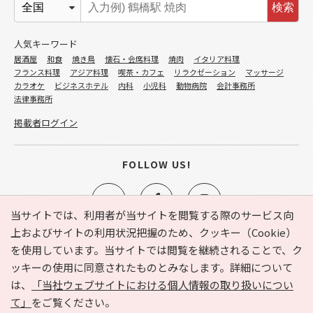
検索
人気キーワード
居酒屋
和食
焼き鳥
懐石・会席料理
焼肉
イタリア料理
フランス料理
アジア料理
喫茶・カフェ
リラクゼーション
マッサージ
カラオケ
ビジネスホテル
内科
小児科
動物病院
会計事務所
法律事務所
掲載者ログイン
FOLLOW US!
当サイトでは、利用者が当サイトを閲覧する際のサービス向
上およびサイトの利用状況把握のため、クッキー（Cookie）
を使用しています。当サイトでは閲覧を継続されることで、ク
e-NAVITA（イーナビタ）とは？
お気に入り
ヘルプ
ッキーの使用に同意されたものとみなします。詳細について
利用規約
個人情報の取り扱いについて
運営会社
は、
「当社ウェブサイトにおける個人情報の取り扱いについ
サイトマップ
広告掲載に関するお問い合わせ
て」
をご覧ください。