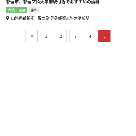
都留市、都留文科大学前駅付近でおすすめの歯科
病院・医療
歯科
山梨県都留市 富士急行線 都留文科大学前駅
1
2
3
4
5