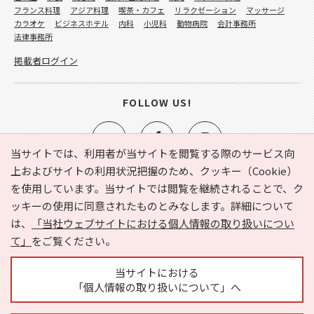
フランス料理
アジア料理
喫茶・カフェ
リラクゼーション
マッサージ
カラオケ
ビジネスホテル
内科
小児科
動物病院
会計事務所
法律事務所
掲載者ログイン
FOLLOW US!
当サイトでは、利用者が当サイトを閲覧する際のサービス向
上およびサイトの利用状況把握のため、クッキー（Cookie）
を使用しています。当サイトでは閲覧を継続されることで、ク
e-NAVITA（イーナビタ）とは？
お気に入り
ヘルプ
ッキーの使用に同意されたものとみなします。詳細について
利用規約
個人情報の取り扱いについて
運営会社
は、
「当社ウェブサイトにおける個人情報の取り扱いについ
サイトマップ
広告掲載に関するお問い合わせ
て」
をご覧ください。
サイトの内容に関するお問い合わせ
当サイトにおける
「個人情報の取り扱いについて」へ