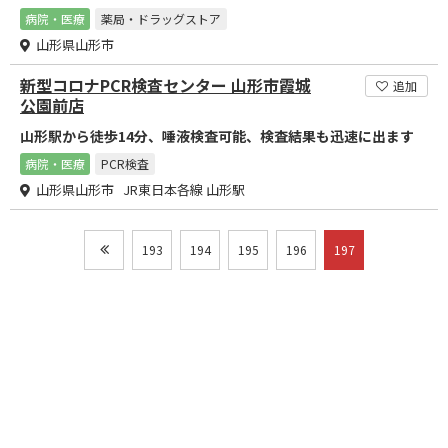
病院・医療
薬局・ドラッグストア
山形県山形市
新型コロナPCR検査センター 山形市霞城
追加
公園前店
山形駅から徒歩14分、唾液検査可能、検査結果も迅速に出ます
病院・医療
PCR検査
山形県山形市 JR東日本各線 山形駅
193
194
195
196
197