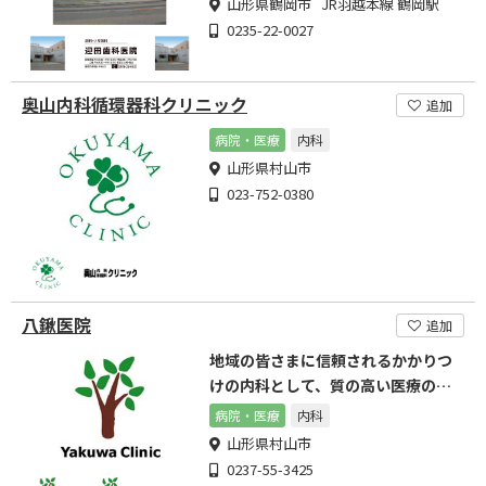
山形県鶴岡市 JR羽越本線 鶴岡駅
0235-22-0027
奥山内科循環器科クリニック
追加
病院・医療
内科
山形県村山市
023-752-0380
八鍬医院
追加
地域の皆さまに信頼されるかかりつ
けの内科として、質の高い医療の提
供を目指してまいります。
病院・医療
内科
山形県村山市
0237-55-3425