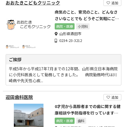
おおたきこどもクリニック
追加
病気のこと、育児のこと、どんなさ
さいなことでも どうぞご気軽にご相
談ください
病院・医療
小児科
山形県酒田市
0234-23-3212
ご挨拶
平成5年から平成17年7月までの12年間、山形県立日本海病院
に小児科医長として勤務してきました。 病院勤務時代は川
崎病や先天性心疾...
迎田歯科医院
追加
0才児から高齢者までの歯に関する健
康相談や予防指導を行っています。
お気軽にご相談ください。
病院・医療
歯科