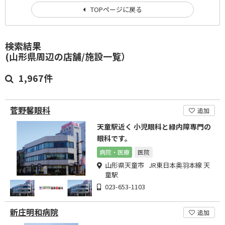
TOPページに戻る
検索結果
(山形県周辺の店舗/施設一覧）
1,967件
菅野馨眼科
追加
天童駅近く 小児眼科と緑内障専門の
眼科です。
病院・医療
医院
山形県天童市 JR東日本奥羽本線 天
童駅
023-653-1103
新庄明和病院
追加