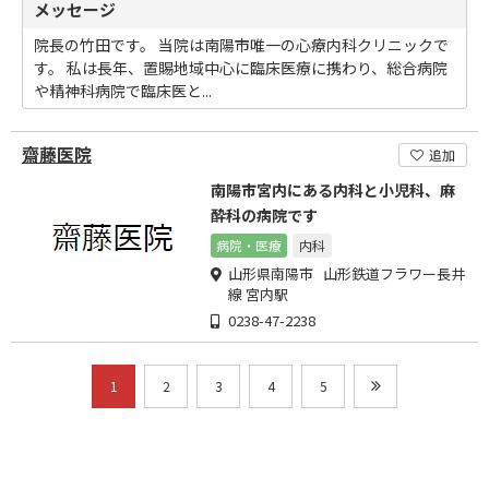
メッセージ
院長の竹田です。 当院は南陽市唯一の心療内科クリニックで
す。 私は長年、置賜地域中心に臨床医療に携わり、総合病院
や精神科病院で臨床医と...
齋藤医院
追加
南陽市宮内にある内科と小児科、麻
酔科の病院です
病院・医療
内科
山形県南陽市 山形鉄道フラワー長井
線 宮内駅
0238-47-2238
1
2
3
4
5