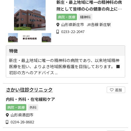
新庄・最上地域に唯一の精神科の病
院として皆様の心の健康の向上に貢
献して参ります。
病院・医療
精神科
山形県新庄市 JR各線 新庄駅
0233-22-2047
特徴
新庄・最上地域に唯一の精神科の病院であり、以来地域精神
医療を担い、よりよき地域医療看護を目指しております。 ■
初診の方へのアドバイス ...
さかい往診クリニック
追加
内科・外科・在宅緩和ケア
病院・医療
外科
山形県酒田市
0234-28-8682