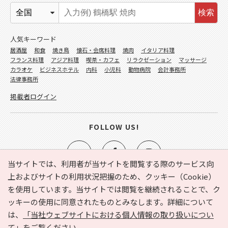
検索
人気キーワード
居酒屋
和食
焼き鳥
懐石・会席料理
焼肉
イタリア料理
フランス料理
アジア料理
喫茶・カフェ
リラクゼーション
マッサージ
カラオケ
ビジネスホテル
内科
小児科
動物病院
会計事務所
法律事務所
掲載者ログイン
FOLLOW US!
当サイトでは、利用者が当サイトを閲覧する際のサービス向
上およびサイトの利用状況把握のため、クッキー（Cookie）
を使用しています。当サイトでは閲覧を継続されることで、ク
e-NAVITA（イーナビタ）とは？
お気に入り
ヘルプ
ッキーの使用に同意されたものとみなします。詳細について
利用規約
個人情報の取り扱いについて
運営会社
は、
「当社ウェブサイトにおける個人情報の取り扱いについ
サイトマップ
広告掲載に関するお問い合わせ
て」
をご覧ください。