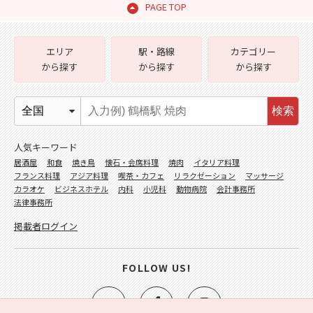
PAGE TOP
エリア
駅・路線
カテゴリー
から探す
から探す
から探す
検索
人気キーワード
居酒屋
和食
焼き鳥
懐石・会席料理
焼肉
イタリア料理
フランス料理
アジア料理
喫茶・カフェ
リラクゼーション
マッサージ
カラオケ
ビジネスホテル
内科
小児科
動物病院
会計事務所
法律事務所
掲載者ログイン
FOLLOW US!