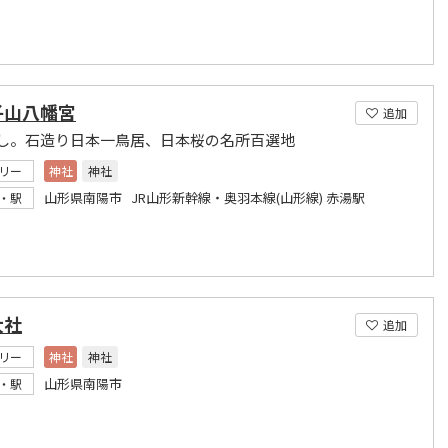
子山八幡宮
追加
し。石造り日本一鳥居、日本桜の名所百選地
リー
神社
神社
山形県南陽市 JR山形新幹線・奥羽本線(山形線) 赤湯駅
・駅
大社
追加
リー
神社
神社
山形県南陽市
・駅