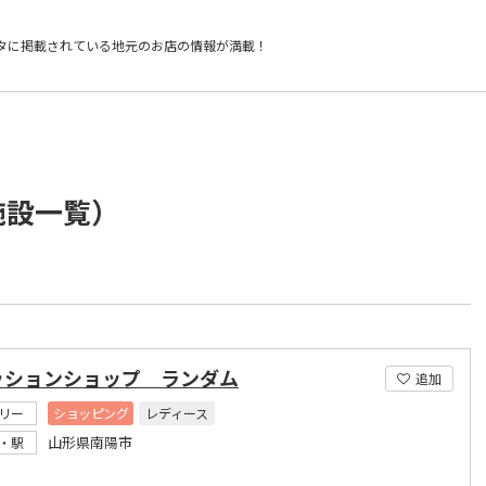
タに掲載されている
地元のお店の情報が満載！
施設一覧）
ッションショップ ランダム
追加
リー
ショッピング
レディース
山形県南陽市
・駅