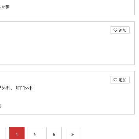
はた駅
追加
追加
経外科、肛門外科
駅
4
5
6