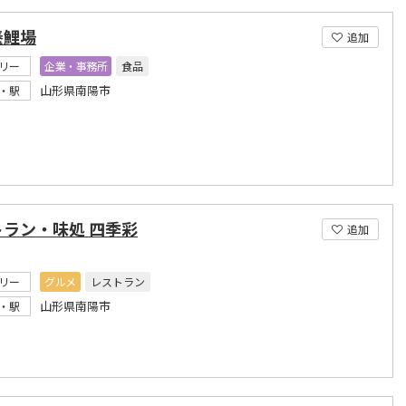
養鯉場
追加
リー
企業・事務所
食品
山形県南陽市
・駅
トラン・味処 四季彩
追加
リー
グルメ
レストラン
山形県南陽市
・駅