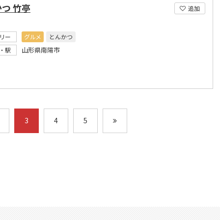
つ 竹亭
追加
リー
グルメ
とんかつ
山形県南陽市
・駅
3
4
5