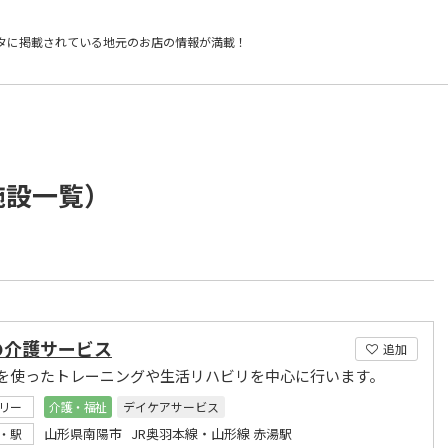
タに掲載されている
地元のお店の情報が満載！
施設一覧）
の介護サービス
追加
を使ったトレーニングや生活リハビリを中心に行います。
リー
介護・福祉
デイケアサービス
山形県南陽市 JR奥羽本線・山形線 赤湯駅
・駅