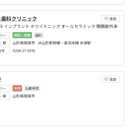
ら歯科クリニック
追加
科 インプラント ホワイトニング オールセラミック 顎関節外来
リー
病院・医療
歯科
山形県南陽市 JR山形新幹線・奥羽本線 赤湯駅
・駅
0238-27-8241
番号
寺
追加
リー
寺院
仏教寺院
山形県南陽市
・駅