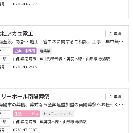
0238-43-7377
番号
会社アカユ電工
追加
電気設備全般、設計・施工 省エネに関するご相談、工事 年中無休・お気軽にご相談下さい。
リー
企業・事務所
建築業
山形県南陽市 JR山形新幹線・奥羽本線・山形線 赤湯駅
・駅
0238-43-2415
番号
ミリーホール南陽葬祭
追加
山形県南陽市の葬儀、葬式なら全葬連盟加盟の南陽葬祭へお任せください。
リー
生活・サービス
セレモニーホール
山形県南陽市 JR奥羽本線・山形線 赤湯駅
・駅
0238-47-3387
番号