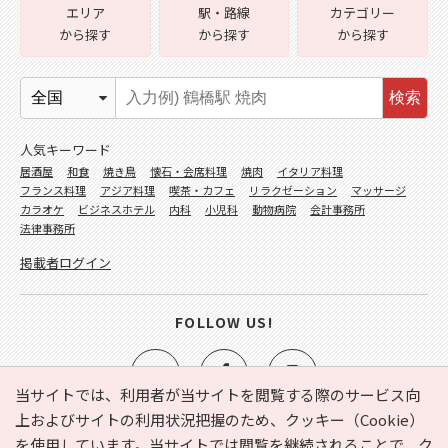
エリア
駅・路線
カテゴリー
から探す
から探す
から探す
検索
人気キーワード
居酒屋
和食
焼き鳥
懐石・会席料理
焼肉
イタリア料理
フランス料理
アジア料理
喫茶・カフェ
リラクゼーション
マッサージ
カラオケ
ビジネスホテル
内科
小児科
動物病院
会計事務所
法律事務所
掲載者ログイン
FOLLOW US!
当サイトでは、利用者が当サイトを閲覧する際のサービス向
上およびサイトの利用状況把握のため、クッキー（Cookie）
を使用しています。当サイトでは閲覧を継続されることで、ク
e-NAVITA（イーナビタ）とは？
お気に入り
ヘルプ