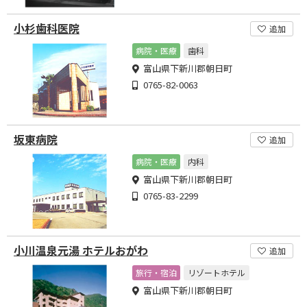
小杉歯科医院
追加
病院・医療
歯科
富山県下新川郡朝日町
0765-82-0063
坂東病院
追加
病院・医療
内科
富山県下新川郡朝日町
0765-83-2299
小川温泉元湯 ホテルおがわ
追加
旅行・宿泊
リゾートホテル
富山県下新川郡朝日町