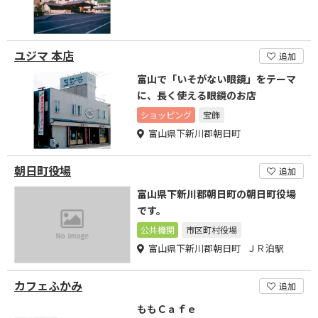
ユジマ 本店
追加
富山で「いそがない眼鏡」をテーマ
に、長く使える眼鏡のお店
ショッピング
宝飾
富山県下新川郡朝日町
朝日町役場
追加
富山県下新川郡朝日町の朝日町役場
です。
公共機関
市区町村役場
富山県下新川郡朝日町 ＪＲ泊駅
カフェふかみ
追加
ももＣａｆｅ