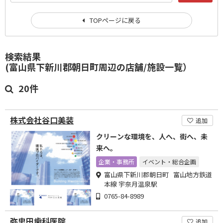
TOPページに戻る
検索結果
(富山県下新川郡朝日町周辺の店舗/施設一覧）
20件
株式会社谷口美装
追加
クリーンな環境を、人へ、街へ、未
来へ。
企業・事務所
イベント・総合企画
富山県下新川郡朝日町 富山地方鉄道
本線 宇奈月温泉駅
0765-84-8989
弥忠田歯科医院
追加