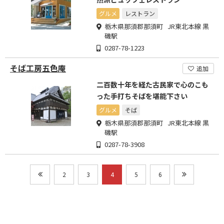
グルメ
レストラン
栃木県那須郡那須町 JR東北本線 黒
磯駅
0287-78-1223
そば工房五色庵
追加
二百数十年を経た古民家で心のこも
った手打ちそばを堪能下さい
グルメ
そば
栃木県那須郡那須町 JR東北本線 黒
磯駅
0287-78-3908
2
3
4
5
6