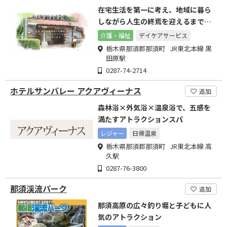
在宅生活を第一に考え、地域に暮ら
しながら人生の終焉を迎えるまで向
き合い寄り添います
介護・福祉
デイケアサービス
栃木県那須郡那須町 JR東北本線 黒
田原駅
0287-74-2714
ホテルサンバレー アクアヴィーナス
追加
森林浴×外気浴×温泉浴で、五感を
満たすアトラクションスパ
レジャー
日帰温泉
栃木県那須郡那須町 JR東北本線 高
久駅
0287-76-3800
那須渓流パーク
追加
那須高原の広々釣り堀と子どもに人
気のアトラクション