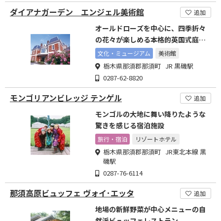
ダイアナガーデン エンジェル美術館
追加
オールドローズを中心に、四季折々
の花々が楽しめる本格的英国式庭
園。
文化・ミュージアム
美術館
栃木県那須郡那須町 JR 黒磯駅
0287-62-8820
モンゴリアンビレッジ テンゲル
追加
モンゴルの大地に舞い降りたような
驚きを感じる宿泊施設
旅行・宿泊
リゾートホテル
栃木県那須郡那須町 JR東北本線 黒
磯駅
0287-76-6114
那須高原ビュッフェ ヴォイ･エッタ
追加
地場の新鮮野菜が中心メニューの自
然派ビュッフェレストラン