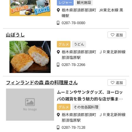
レジャー
観光施設
栃木県那須郡那須町 JR東北本線 黒
磯駅
0287-78-0080
山ぼうし
追加
グルメ
うどん
栃木県那須郡那須町 ＪＲ東北新幹線
那須塩原駅
0287-78-2266
フィンランドの森 森の料理屋さん
追加
ムーミンやサンタグッズ、ヨーロッ
パの雑貨を扱う魅力的な店が集まる
人気スポット
グルメ
その他各国料理
栃木県那須郡那須町 ＪＲ東北新幹線
那須塩原駅
0287-78-7128