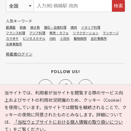
検索
人気キーワード
居酒屋
和食
焼き鳥
懐石・会席料理
焼肉
イタリア料理
フランス料理
アジア料理
喫茶・カフェ
リラクゼーション
マッサージ
カラオケ
ビジネスホテル
内科
小児科
動物病院
会計事務所
法律事務所
掲載者ログイン
FOLLOW US!
当サイトでは、利用者が当サイトを閲覧する際のサービス向
上およびサイトの利用状況把握のため、クッキー（Cookie）
を使用しています。当サイトでは閲覧を継続されることで、ク
e-NAVITA（イーナビタ）とは？
お気に入り
ヘルプ
ッキーの使用に同意されたものとみなします。詳細について
利用規約
個人情報の取り扱いについて
運営会社
は、
「当社ウェブサイトにおける個人情報の取り扱いについ
サイトマップ
広告掲載に関するお問い合わせ
て」
をご覧ください。