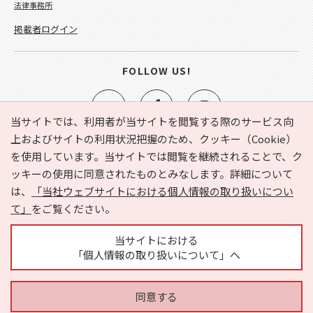
法律事務所
掲載者ログイン
FOLLOW US!
当サイトでは、利用者が当サイトを閲覧する際のサービス向
上およびサイトの利用状況把握のため、クッキー（Cookie）
を使用しています。当サイトでは閲覧を継続されることで、ク
e-NAVITA（イーナビタ）とは？
お気に入り
ヘルプ
ッキーの使用に同意されたものとみなします。詳細について
利用規約
個人情報の取り扱いについて
運営会社
は、
「当社ウェブサイトにおける個人情報の取り扱いについ
サイトマップ
広告掲載に関するお問い合わせ
て」
をご覧ください。
サイトの内容に関するお問い合わせ
当サイトにおける
「個人情報の取り扱いについて」へ
同意する
Copyright © HYOJITO.Co.,Ltd. All Rights Reserved.