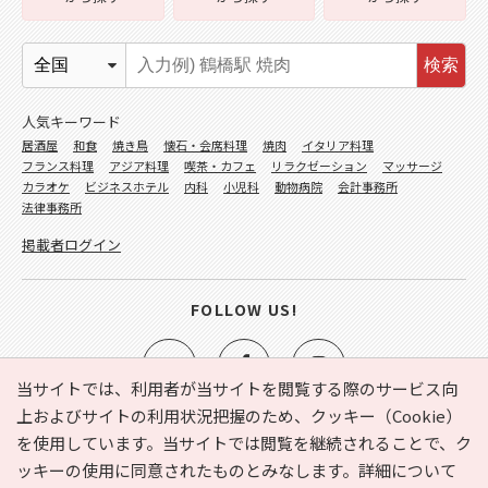
検索
人気キーワード
居酒屋
和食
焼き鳥
懐石・会席料理
焼肉
イタリア料理
フランス料理
アジア料理
喫茶・カフェ
リラクゼーション
マッサージ
カラオケ
ビジネスホテル
内科
小児科
動物病院
会計事務所
法律事務所
掲載者ログイン
FOLLOW US!
当サイトでは、利用者が当サイトを閲覧する際のサービス向
上およびサイトの利用状況把握のため、クッキー（Cookie）
を使用しています。当サイトでは閲覧を継続されることで、ク
e-NAVITA（イーナビタ）とは？
お気に入り
ヘルプ
ッキーの使用に同意されたものとみなします。詳細について
利用規約
個人情報の取り扱いについて
運営会社