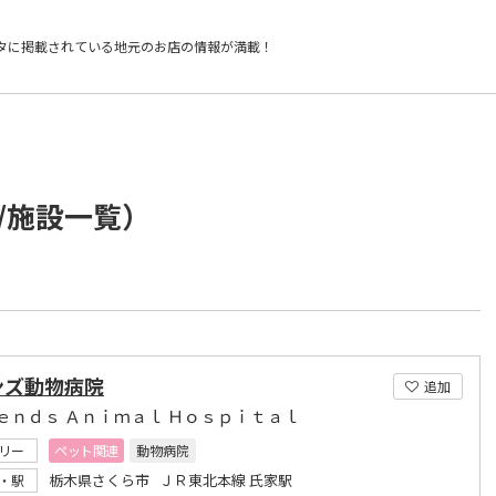
タに掲載されている
地元のお店の情報が満載！
/施設一覧）
ンズ動物病院
追加
ｅｎｄｓ Ａｎｉｍａｌ Ｈｏｓｐｉｔａｌ
リー
ペット関連
動物病院
栃木県さくら市 ＪＲ東北本線 氏家駅
・駅