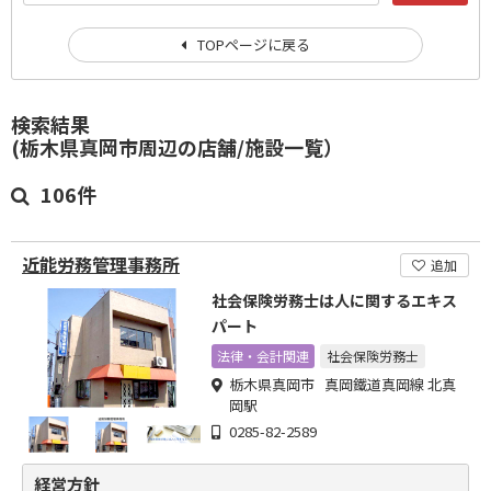
TOPページに戻る
検索結果
(栃木県真岡市周辺の店舗/施設一覧）
106件
近能労務管理事務所
追加
社会保険労務士は人に関するエキス
パート
法律・会計関連
社会保険労務士
栃木県真岡市 真岡鐵道真岡線 北真
岡駅
0285-82-2589
経営方針