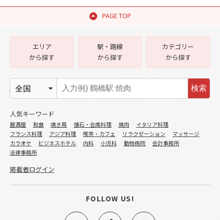
PAGE TOP
エリア
駅・路線
カテゴリー
から探す
から探す
から探す
検索
人気キーワード
居酒屋
和食
焼き鳥
懐石・会席料理
焼肉
イタリア料理
フランス料理
アジア料理
喫茶・カフェ
リラクゼーション
マッサージ
カラオケ
ビジネスホテル
内科
小児科
動物病院
会計事務所
法律事務所
掲載者ログイン
FOLLOW US!