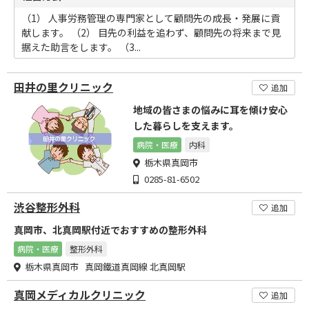
（1） 人事労務管理の専門家として顧問先の成長・発展に貢
献します。 （2） 目先の利益を追わず、顧問先の将来まで見
据えた助言をします。 （3...
田井の里クリニック
追加
地域の皆さまの悩みに耳を傾け安心
した暮らしを支えます。
病院・医療
内科
栃木県真岡市
0285-81-6502
渋谷整形外科
追加
真岡市、北真岡駅付近でおすすめの整形外科
病院・医療
整形外科
栃木県真岡市 真岡鐵道真岡線 北真岡駅
真岡メディカルクリニック
追加