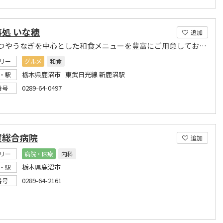
処 いな穂
追加
とんかつやうなぎを中心とした和食メニューを豊富にご用意しております。
リー
グルメ
和食
栃木県鹿沼市 東武日光線 新鹿沼駅
・駅
0289-64-0497
番号
賀総合病院
追加
リー
病院・医療
内科
栃木県鹿沼市
・駅
0289-64-2161
番号