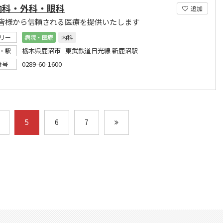
内科・外科・眼科
追加
皆様から信頼される医療を提供いたします
リー
病院・医療
内科
栃木県鹿沼市 東武鉄道日光線 新鹿沼駅
・駅
0289-60-1600
番号
5
6
7