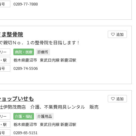
0289-77-7888
番号
さま整骨院
追加
で親切Ｎｏ．１の整骨院を目指します！
リー
病院・医療
診療所
栃木県鹿沼市 東武日光線 新鹿沼駅
・駅
0289-74-5506
番号
ショップいせも
追加
社伊勢茂商店 介護、不巣費用具レンタル 販売
リー
介護・福祉
介護用品
栃木県鹿沼市 東武日光線 新鹿沼駅
・駅
0289-65-5151
番号