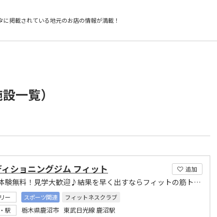
タに掲載されている
地元のお店の情報が満載！
施設一覧）
ディショニングジム フィット
追加
お試し体験無料！見学大歓迎♪結果を早く出すならフィットの筋トレ！
リー
スポーツ関連
フィットネスクラブ
栃木県鹿沼市 東武日光線 鹿沼駅
・駅