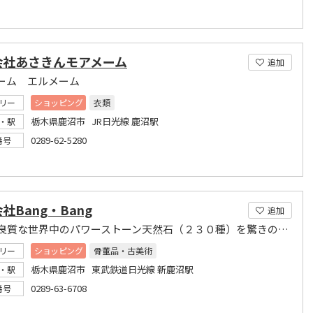
会社あさきんモアメーム
追加
ーム エルメーム
リー
ショッピング
衣類
栃木県鹿沼市 JR日光線 鹿沼駅
・駅
0289-62-5280
番号
社Bang・Bang
追加
綺麗で良質な世界中のパワーストーン天然石（２３０種）を驚きの価格でご提供いたします
リー
ショッピング
骨董品・古美術
栃木県鹿沼市 東武鉄道日光線 新鹿沼駅
・駅
0289-63-6708
番号