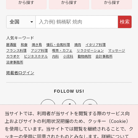
から探す
から探す
から探す
検索
人気キーワード
居酒屋
和食
焼き鳥
懐石・会席料理
焼肉
イタリア料理
フランス料理
アジア料理
喫茶・カフェ
リラクゼーション
マッサージ
カラオケ
ビジネスホテル
内科
小児科
動物病院
会計事務所
法律事務所
掲載者ログイン
FOLLOW US!
当サイトでは、利用者が当サイトを閲覧する際のサービス向
上およびサイトの利用状況把握のため、クッキー（Cookie）
を使用しています。当サイトでは閲覧を継続されることで、ク
e-NAVITA（イーナビタ）とは？
お気に入り
ヘルプ
ッキーの使用に同意されたものとみなします。詳細について