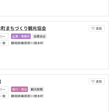
本町まちづくり観光協会
追加
リー
企業・事務所
各種協会
静岡県榛原郡川根本町
・駅
館
追加
リー
旅行・宿泊
観光旅館
静岡県榛原郡川根本町
・駅