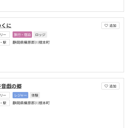
のくに
追加
リー
旅行・宿泊
ロッジ
静岡県榛原郡川根本町
・駅
井音戯の郷
追加
リー
レジャー
体験
静岡県榛原郡川根本町
・駅