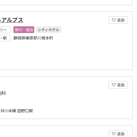
ルアルプス
追加
リー
旅行・宿泊
シティホテル
静岡県榛原郡川根本町
・駅
追加
内科
井川本線 田野口駅
追加