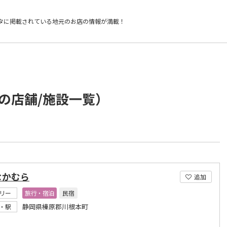
タに掲載されている
地元のお店の情報が満載！
の店舗/施設一覧）
なかむら
追加
リー
旅行・宿泊
民宿
静岡県榛原郡川根本町
・駅