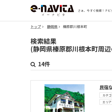
さぁ、今すぐ検索！
ナビ
トップ
静岡県
榛原郡川根本町
検索結果
(静岡県榛原郡川根本町周辺
14件
民宿
カテゴ
エリア