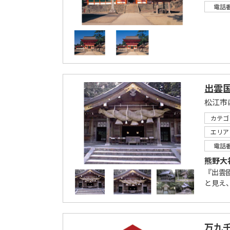
電話
出雲
カテゴ
エリア
電話
熊野大
『出雲國
と見え
万九