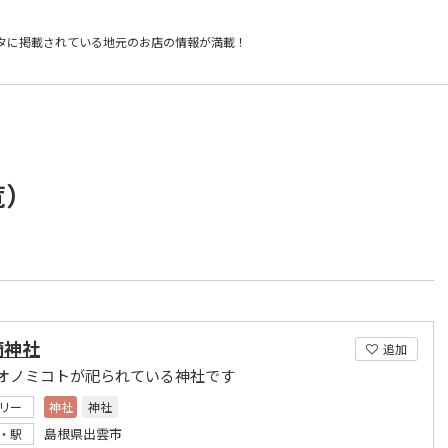
タに掲載されている
地元のお店の情報が満載！
覧）
碕神社
追加
オノミコトが祀られている神社です
リー
神社
神社
島根県出雲市
・駅