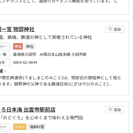
エントランスとして、遺産のガイダンス機能を担っています。 し
一宮 物部神社
追加
道、鎮魂、勝運の神として崇敬されている神社
リー
神社
神社
島根県大田市 JR西日本山陰本線 大田市駅
・駅
0854-82-0644
番号
緒―
宇摩志麻遅命(うましまじのみこと)は、物部氏の御祖神として知ら
ます。御祭神の父神である饒速日命(にぎはやひのみこと)...
ぐろ日本海 出雲市駅前店
追加
「のどぐろ」を心ゆくまで味わえる専門店
リー
グルメ
海鮮料理