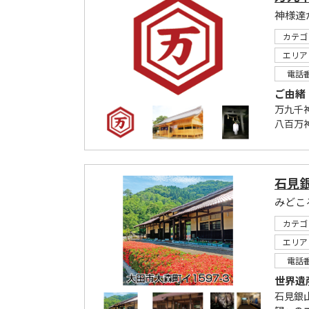
神様達
カテゴ
エリア
電話
ご由緒
万九千
八百万
石見
みどこ
カテゴ
エリア
電話
世界遺
石見銀