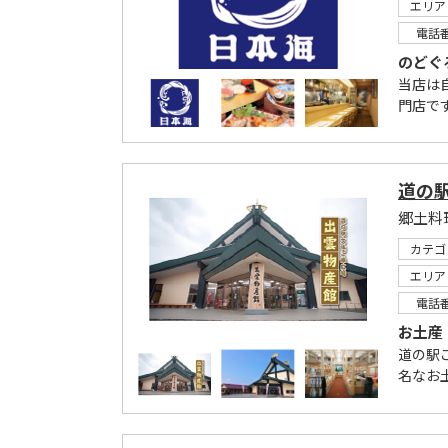
エリア
電話
のどぐ
当店は
門店です
道の
郷土料
カテゴ
エリア
電話
お土産
道の駅
名なお