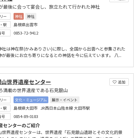
が最後に会って宴会し、旅立たれて行かれた神社
リー
神社
神社
島根県出雲市
・駅
0853-72-9412
番号
神社は神在祭(かみありさい)に際し、全国から出雲へと参集された
神が最後にお立ち寄りになるとの神話を今に伝えています。 八...
銀山世界遺産センター
追加
ろ満載の世界遺産である石見銀山
リー
文化・ミュージアム
展示・イベント
島根県大田市 JR西日本山陰本線 大田市駅
・駅
0854-89-0183
番号
産センターのご紹介
山世界遺産センターは、世界遺産「石見銀山遺跡とその文化的景