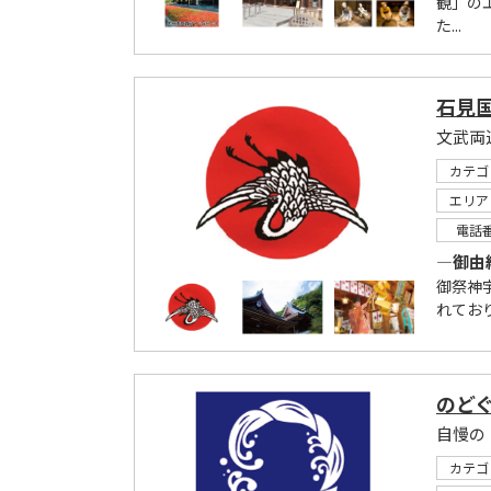
観」の
た...
石見国
文武両
カテゴ
エリア
電話
―御由
御祭神
れており
のど
自慢の
カテゴ