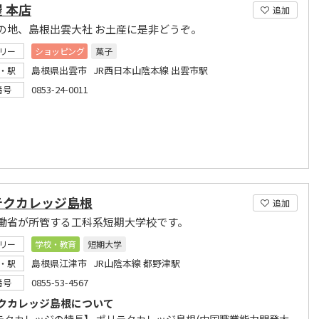
 本店
追加
の地、島根出雲大社 お土産に是非どうぞ。
リー
ショッピング
菓子
島根県出雲市 JR西日本山陰本線 出雲市駅
・駅
0853-24-0011
番号
テクカレッジ島根
追加
働省が所管する工科系短期大学校です。
リー
学校・教育
短期大学
島根県江津市 JR山陰本線 都野津駅
・駅
0855-53-4567
番号
クカレッジ島根について