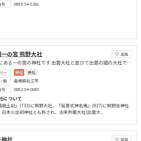
0853-54-5261
番号
国一の宮 熊野大社
追加
松江市にある一の宮の神社です 出雲大社と並びて出雲の國の大社であります
リー
神社
神社
島根県松江市
・駅
0852-54-0087
番号
社について
風土記』(733)に熊野大社、『延喜式神名帳』(927)に熊野坐神社
、日本火出初神社とも称され、古来杵築大社(出雲大...
千神社
追加