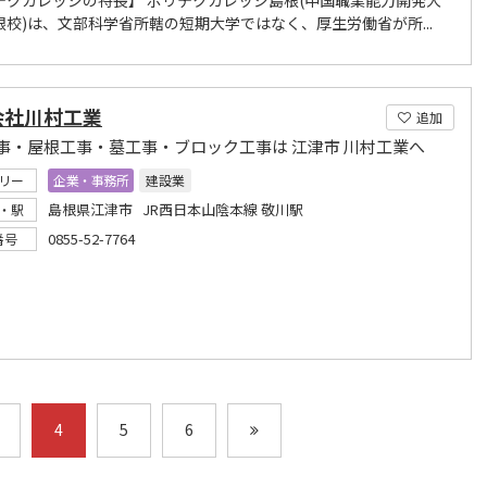
テクカレッジの特長】 ポリテクカレッジ島根(中国職業能力開発大
根校)は、文部科学省所轄の短期大学ではなく、厚生労働省が所...
会社川村工業
追加
事・屋根工事・墓工事・ブロック工事は 江津市 川村工業へ
リー
企業・事務所
建設業
島根県江津市 JR西日本山陰本線 敬川駅
・駅
0855-52-7764
番号
4
5
6