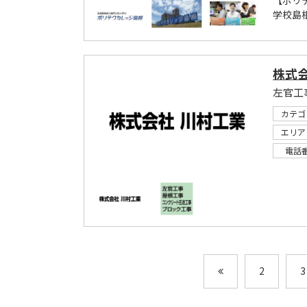
【ポリ
学校島
株式
左官工
カテゴ
エリア
電話
2
3