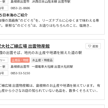
島根県出雲市 JR西日本山陰本線 出雲市駅
・駅
0853-21-8686
番号
ろ日本海のご紹介
自慢の高級魚“のどぐろ”を、リーズナブルに心ゆくまで味わえる専
。 新鮮な“のどぐろ”は、お造りはもちろんのこと、塩焼き...
駅大社ご縁広場 出雲物産館
追加
理の出雲そば、地元のお土産や地酒を揃えた道の駅
リー
土産品・物産
お土産・特産品
島根県出雲市 一畑電車大社線 出雲大社前駅
・駅
0853-53-5150
番号
ご縁広場 出雲物産館は、島根県のお土産や地酒を揃えています。 有
土産から小さなお店の知られていない名品を、数多くそろえてい...