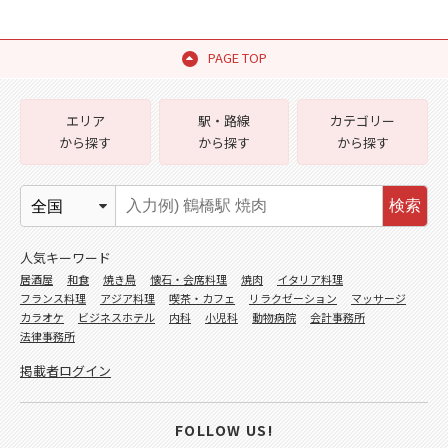
PAGE TOP
エリア
駅・路線
カテゴリー
から探す
から探す
から探す
検索
人気キーワード
居酒屋
和食
焼き鳥
懐石・会席料理
焼肉
イタリア料理
フランス料理
アジア料理
喫茶・カフェ
リラクゼーション
マッサージ
カラオケ
ビジネスホテル
内科
小児科
動物病院
会計事務所
法律事務所
掲載者ログイン
FOLLOW US!