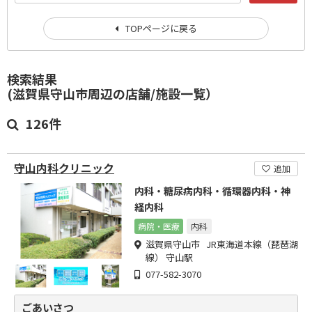
TOPページに戻る
検索結果
(滋賀県守山市周辺の店舗/施設一覧）
126件
守山内科クリニック
追加
内科・糖尿病内科・循環器内科・神
経内科
病院・医療
内科
滋賀県守山市 JR東海道本線（琵琶湖
線） 守山駅
077-582-3070
ごあいさつ