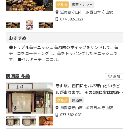
最大54席!
グルメ
喫茶・カフェ
滋賀県守山市 JR西日本 守山駅
077-582-1323
おすすめ
●トリプル苺デニッシュ 苺風味のホイップをサンドして、苺
チョコをコーティングし、苺をトッピングしたデニッシュで
す。 ●ベルギーチョココル...
居酒屋 多縁
追加
守山駅、西口にセルバ守山というビ
ルがあります。 その2階に実は居酒屋
があるんです!
グルメ
居酒屋
滋賀県守山市 JR西日本 守山駅
077-582-0281