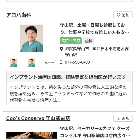
アロハ歯科
追加
守山駅、土曜・日曜も診療してお
り、仕事や学校でお忙しい方も安心
して継続的な治療が出来ます!
病院・医療
歯科
滋賀県守山市 JR西日本東海道本線
守山駅
077-598-6480
インプラント治療は知識、経験豊富な担当医が行います
インプラントとは、歯を失った部分の顎の骨に人工的な歯の
根を埋め込み、その上にセラミックなどで作られた歯に近い
代替物を被せる治療方法...
Coo's Conservo 守山駅前店
追加
守山駅、ベーカリー&カフェ クーズ
コンセルボ 守山駅前店は店内広々の