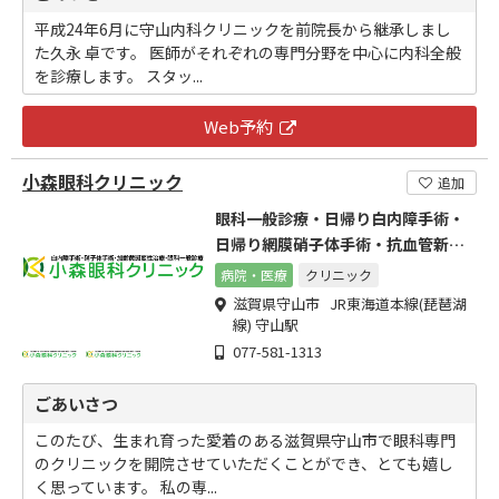
平成24年6月に守山内科クリニックを前院長から継承しまし
た久永 卓です。 医師がそれぞれの専門分野を中心に内科全般
を診療します。 スタッ...
Web予約
小森眼科クリニック
追加
眼科一般診療・日帰り白内障手術・
日帰り網膜硝子体手術・抗血管新生
治療
病院・医療
クリニック
滋賀県守山市 JR東海道本線(琵琶湖
線) 守山駅
077-581-1313
ごあいさつ
このたび、生まれ育った愛着のある滋賀県守山市で眼科専門
のクリニックを開院させていただくことができ、とても嬉し
く思っています。 私の専...