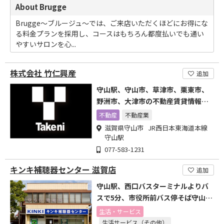
About Brugge
Brugge～ブルージュ～では、ご来店いただくほどにお得にな
る料金プランを採用し、コースはもちろん都度払いでも通い
やすいサロンを心...
株式会社 竹仁興産
追加
守山駅、守山市、草津市、栗東市、
野洲市、大津市の不動産賃貸情報や
お知らせをHPで掲載中。
不動産
不動産業
滋賀県守山市 JR西日本東海道本線
守山駅
077-583-1231
キンキ補聴器センター 滋賀店
追加
守山駅、西口バスターミナルよりバ
スで5分、市役所前バス停そば守山市
役所の斜めむかいです!
生活・サービス
生活サービス（その他）