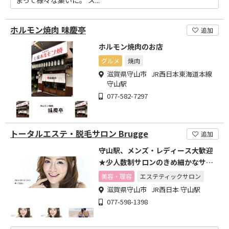
まって様々な集いに。 ス...
ホルモン焼肉 味慶亭
追加
ホルモン焼肉のお店
グルメ
焼肉
滋賀県守山市 JR西日本東海道本線
守山駅
077-582-7297
トータルエステ・脱毛サロン Brugge
追加
守山駅、メンズ・レディース大歓迎
★少人数制サロンのきめ細かなサー
ビスをご提供いたします!
美容・理容
エステティックサロン
滋賀県守山市 JR西日本 守山駅
077-598-1398