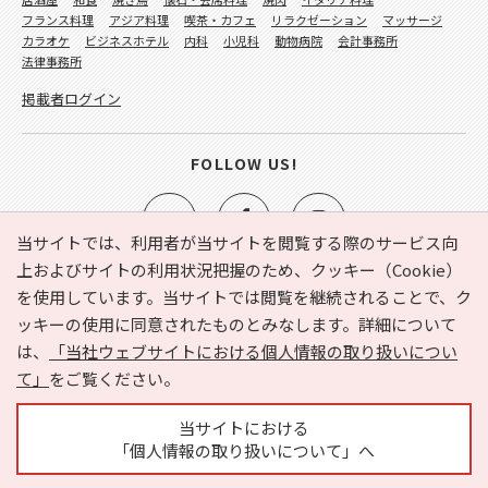
フランス料理
アジア料理
喫茶・カフェ
リラクゼーション
マッサージ
カラオケ
ビジネスホテル
内科
小児科
動物病院
会計事務所
法律事務所
掲載者ログイン
FOLLOW US!
当サイトでは、利用者が当サイトを閲覧する際のサービス向
上およびサイトの利用状況把握のため、クッキー（Cookie）
を使用しています。当サイトでは閲覧を継続されることで、ク
e-NAVITA（イーナビタ）とは？
お気に入り
ヘルプ
ッキーの使用に同意されたものとみなします。詳細について
利用規約
個人情報の取り扱いについて
運営会社
は、
「当社ウェブサイトにおける個人情報の取り扱いについ
サイトマップ
広告掲載に関するお問い合わせ
て」
をご覧ください。
サイトの内容に関するお問い合わせ
当サイトにおける
「個人情報の取り扱いについて」へ