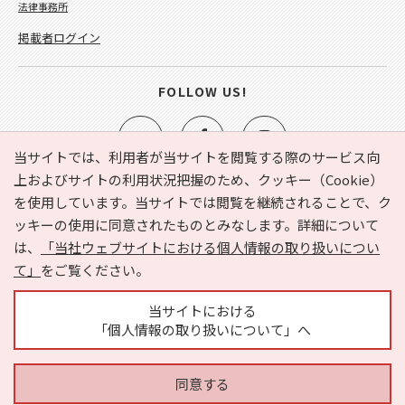
法律事務所
掲載者ログイン
FOLLOW US!
当サイトでは、利用者が当サイトを閲覧する際のサービス向
上およびサイトの利用状況把握のため、クッキー（Cookie）
を使用しています。当サイトでは閲覧を継続されることで、ク
e-NAVITA（イーナビタ）とは？
お気に入り
ヘルプ
ッキーの使用に同意されたものとみなします。詳細について
利用規約
個人情報の取り扱いについて
運営会社
は、
「当社ウェブサイトにおける個人情報の取り扱いについ
サイトマップ
広告掲載に関するお問い合わせ
て」
をご覧ください。
サイトの内容に関するお問い合わせ
当サイトにおける
「個人情報の取り扱いについて」へ
同意する
Copyright © HYOJITO.Co.,Ltd. All Rights Reserved.