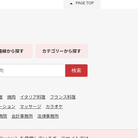
PAGE TOP
路線
から探す
カテゴリー
から探す
検索
理
焼肉
イタリア料理
フランス料理
ーション
マッサージ
カラオケ
病院
会計事務所
法律事務所