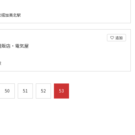
衣摺加美北駅
追加
量販店・電気屋
駅
50
51
52
53