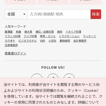
検索
人気キーワード
居酒屋
和食
焼き鳥
懐石・会席料理
焼肉
イタリア料理
フランス料理
アジア料理
喫茶・カフェ
リラクゼーション
マッサージ
カラオケ
ビジネスホテル
内科
小児科
動物病院
会計事務所
法律事務所
掲載者ログイン
FOLLOW US!
当サイトでは、利用者が当サイトを閲覧する際のサービス向
上およびサイトの利用状況把握のため、クッキー（Cookie）
を使用しています。当サイトでは閲覧を継続されることで、ク
e-NAVITA（イーナビタ）とは？
お気に入り
ヘルプ
ッキーの使用に同意されたものとみなします。詳細について
利用規約
個人情報の取り扱いについて
運営会社