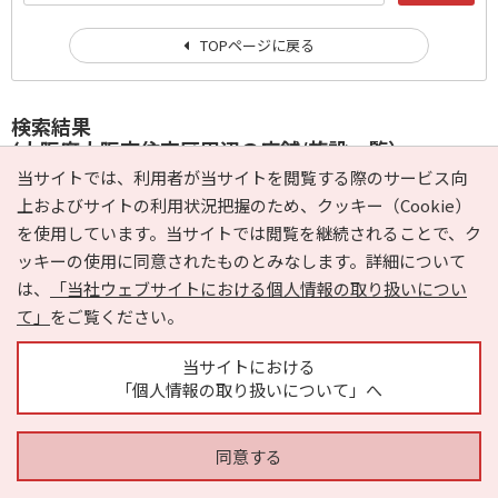
TOPページに戻る
検索結果
(大阪府大阪市住吉区周辺の店舗/施設一覧）
当サイトでは、利用者が当サイトを閲覧する際のサービス向
453件
上およびサイトの利用状況把握のため、クッキー（Cookie）
を使用しています。当サイトでは閲覧を継続されることで、ク
ッキーの使用に同意されたものとみなします。詳細について
カワヨシ電気商会
追加
は、
「当社ウェブサイトにおける個人情報の取り扱いについ
大阪市住吉区、あびこ駅周辺でおすすめの家電量販店・電気屋
て」
をご覧ください。
ショッピング
家電
大阪府大阪市住吉区 大阪メトロ御堂筋線 あびこ駅
当サイトにおける
「個人情報の取り扱いについて」へ
マツヤデンキ あびこ店
追加
大阪市住吉区、あびこ駅周辺でおすすめの家電量販店・電気屋
同意する
ショッピング
家電