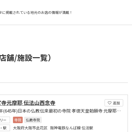
タに掲載されている
地元のお店の情報が満載！
店舗/施設一覧）
官寺元摩耶 伝法山西念寺
追加
大化元年(645年)日本の仏教伝来最初の寺院 孝徳天皇勅願寺 元摩耶観音(十一面観音菩薩)
リー
寺院
仏教寺院
大阪府大阪市此花区 阪神電鉄なんば線 伝法駅
・駅