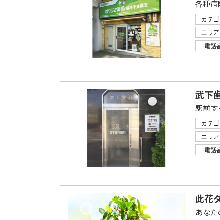
各種病
カテゴ
エリア
電話
武下
駅前す
カテゴ
エリア
電話
此花
あなた