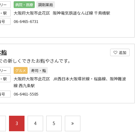
リー
病院・医療
調剤薬局
大阪府大阪市此花区 阪神電気鉄道なんば線 千鳥橋駅
・駅
06-6465-6731
番号
本鮨
追加
ぐの新しくできたお鮨やさんです。
リー
グルメ
寿司・鮨
大阪府大阪市此花区 JR西日本大阪環状線・桜島線、阪神難波
・駅
線 西九条駅
06-6461-5585
番号
3
4
5