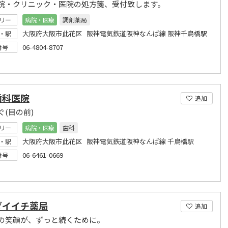
院・クリニック・医院の処方箋、受付致します。
リー
病院・医療
調剤薬局
大阪府大阪市此花区 阪神電気鉄道阪神なんば線 阪神千鳥橋駅
・駅
06-4804-8707
番号
歯科医院
追加
ぐ(目の前)
リー
病院・医療
歯科
大阪府大阪市此花区 阪神電気鉄道阪神なんば線 千鳥橋駅
・駅
06-6461-0669
番号
ダイイチ薬局
追加
の笑顔が、ずっと続くために。