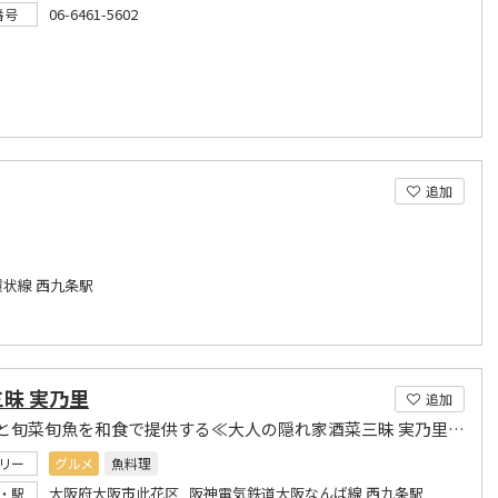
06-6461-5602
番号
追加
環状線 西九条駅
昧 実乃里
追加
日本酒と旬菜旬魚を和食で提供する≪大人の隠れ家酒菜三昧 実乃里≫宴会利用は16名様までOK
リー
グルメ
魚料理
大阪府大阪市此花区 阪神電気鉄道大阪なんば線 西九条駅
・駅