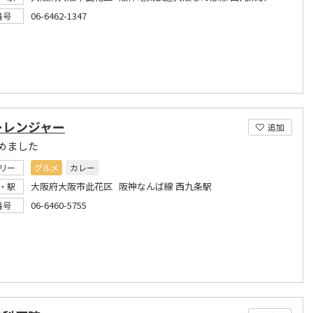
06-6462-1347
番号
ーレンジャー
追加
めました
リー
グルメ
カレー
大阪府大阪市此花区 阪神なんば線 西九条駅
・駅
06-6460-5755
番号