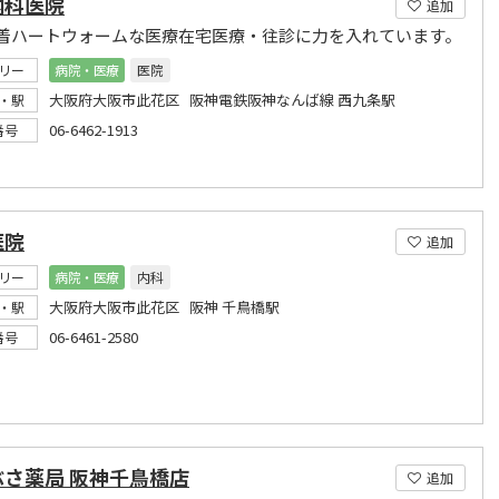
内科医院
追加
着ハートウォームな医療在宅医療・往診に力を入れています。
リー
病院・医療
医院
大阪府大阪市此花区 阪神電鉄阪神なんば線 西九条駅
・駅
06-6462-1913
番号
医院
追加
リー
病院・医療
内科
大阪府大阪市此花区 阪神 千鳥橋駅
・駅
06-6461-2580
番号
ぶさ薬局 阪神千鳥橋店
追加