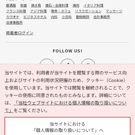
居酒屋
和食
焼き鳥
懐石・会席料理
焼肉
イタリア料理
フランス料理
アジア料理
喫茶・カフェ
リラクゼーション
マッサージ
カラオケ
ビジネスホテル
内科
小児科
動物病院
会計事務所
法律事務所
掲載者ログイン
FOLLOW US!
当サイトでは、利用者が当サイトを閲覧する際のサービス向
上およびサイトの利用状況把握のため、クッキー（Cookie）
を使用しています。当サイトでは閲覧を継続されることで、ク
e-NAVITA（イーナビタ）とは？
お気に入り
ヘルプ
ッキーの使用に同意されたものとみなします。詳細について
利用規約
個人情報の取り扱いについて
運営会社
は、
「当社ウェブサイトにおける個人情報の取り扱いについ
サイトマップ
広告掲載に関するお問い合わせ
て」
をご覧ください。
サイトの内容に関するお問い合わせ
当サイトにおける
「個人情報の取り扱いについて」へ