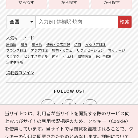
から探す
から探す
から探す
検索
人気キーワード
居酒屋
和食
焼き鳥
懐石・会席料理
焼肉
イタリア料理
フランス料理
アジア料理
喫茶・カフェ
リラクゼーション
マッサージ
カラオケ
ビジネスホテル
内科
小児科
動物病院
会計事務所
法律事務所
掲載者ログイン
FOLLOW US!
当サイトでは、利用者が当サイトを閲覧する際のサービス向
上およびサイトの利用状況把握のため、クッキー（Cookie）
を使用しています。当サイトでは閲覧を継続されることで、ク
e-NAVITA（イーナビタ）とは？
お気に入り
ヘルプ
ッキーの使用に同意されたものとみなします。詳細について