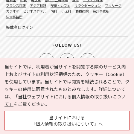
フランス料理
アジア料理
喫茶・カフェ
リラクゼーション
マッサージ
カラオケ
ビジネスホテル
内科
小児科
動物病院
会計事務所
法律事務所
掲載者ログイン
FOLLOW US!
当サイトでは、利用者が当サイトを閲覧する際のサービス向
上およびサイトの利用状況把握のため、クッキー（Cookie）
を使用しています。当サイトでは閲覧を継続されることで、ク
e-NAVITA（イーナビタ）とは？
お気に入り
ヘルプ
ッキーの使用に同意されたものとみなします。詳細について
利用規約
個人情報の取り扱いについて
運営会社
は、
「当社ウェブサイトにおける個人情報の取り扱いについ
サイトマップ
広告掲載に関するお問い合わせ
て」
をご覧ください。
サイトの内容に関するお問い合わせ
当サイトにおける
「個人情報の取り扱いについて」へ