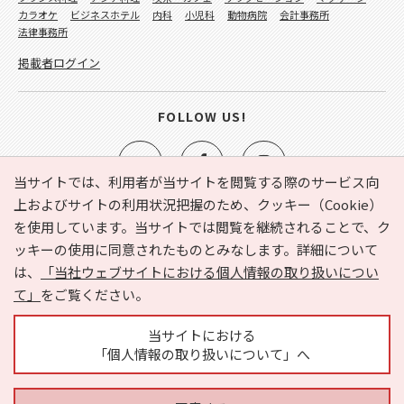
カラオケ
ビジネスホテル
内科
小児科
動物病院
会計事務所
法律事務所
掲載者ログイン
FOLLOW US!
当サイトでは、利用者が当サイトを閲覧する際のサービス向
上およびサイトの利用状況把握のため、クッキー（Cookie）
を使用しています。当サイトでは閲覧を継続されることで、ク
e-NAVITA（イーナビタ）とは？
お気に入り
ヘルプ
ッキーの使用に同意されたものとみなします。詳細について
利用規約
個人情報の取り扱いについて
運営会社
は、
「当社ウェブサイトにおける個人情報の取り扱いについ
サイトマップ
広告掲載に関するお問い合わせ
て」
をご覧ください。
サイトの内容に関するお問い合わせ
当サイトにおける
「個人情報の取り扱いについて」へ