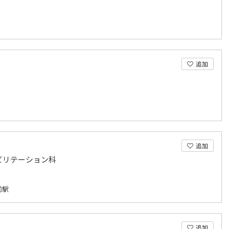
追加
追加
ビリテーション科
前駅
追加