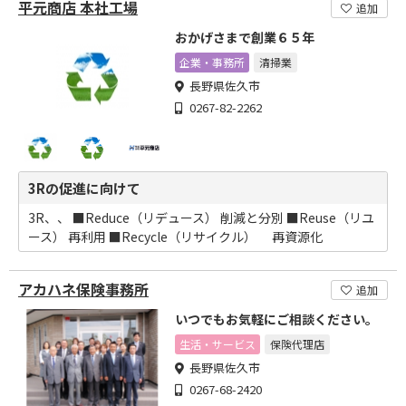
平元商店 本社工場
追加
おかげさまで創業６５年
企業・事務所
清掃業
長野県佐久市
0267-82-2262
3Rの促進に向けて
3R、、 ■Reduce（リデュース） 削減と分別 ■Reuse（リユ
ース） 再利用 ■Recycle（リサイクル） 再資源化
アカハネ保険事務所
追加
いつでもお気軽にご相談ください。
生活・サービス
保険代理店
長野県佐久市
0267-68-2420