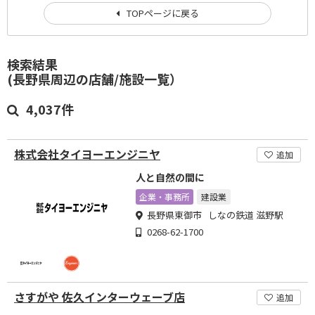
TOPページに戻る
検索結果
(長野県周辺の店舗/施設一覧）
4,037件
株式会社タイヨーエンジニヤ
追加
人と自然の間に
企業・事務所
建設業
長野県東御市 しなの鉄道 滋野駅
0268-62-1700
さすがや 佐久インターウェーブ店
追加