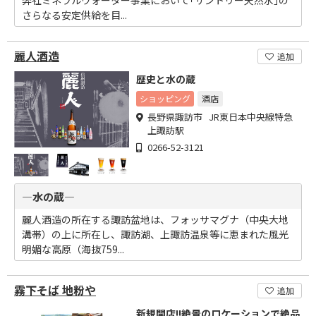
さらなる安定供給を目...
麗人酒造
追加
歴史と水の蔵
ショッピング
酒店
長野県諏訪市 JR東日本中央線特急
上諏訪駅
0266-52-3121
―水の蔵―
麗人酒造の所在する諏訪盆地は、フォッサマグナ（中央大地
溝帯）の上に所在し、諏訪湖、上諏訪温泉等に恵まれた風光
明媚な高原（海抜759...
霧下そば 地粉や
追加
新規開店!!絶景のロケーションで絶品