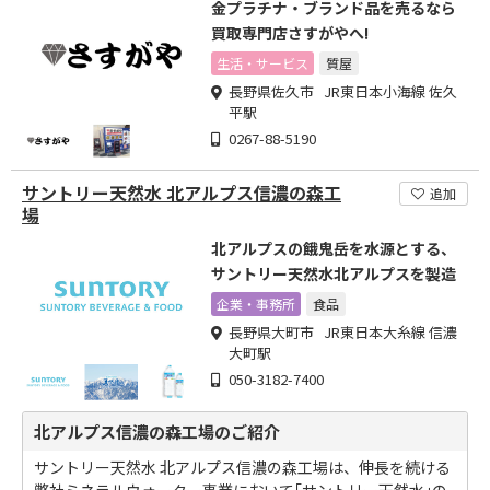
金プラチナ・ブランド品を売るなら
買取専門店さすがやへ!
生活・サービス
質屋
長野県佐久市 JR東日本小海線 佐久
平駅
0267-88-5190
サントリー天然水 北アルプス信濃の森工
追加
場
北アルプスの餓鬼岳を水源とする、
サントリー天然水北アルプスを製造
企業・事務所
食品
長野県大町市 JR東日本大糸線 信濃
大町駅
050-3182-7400
北アルプス信濃の森工場のご紹介
サントリー天然水 北アルプス信濃の森工場は、伸長を続ける
弊社ミネラルウォーター事業において｢サントリー天然水｣の