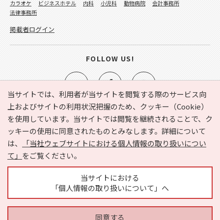
カラオケ
ビジネスホテル
内科
小児科
動物病院
会計事務所
法律事務所
掲載者ログイン
FOLLOW US!
当サイトでは、利用者が当サイトを閲覧する際のサービス向
上およびサイトの利用状況把握のため、クッキー（Cookie）
を使用しています。当サイトでは閲覧を継続されることで、ク
e-NAVITA（イーナビタ）とは？
お気に入り
ヘルプ
ッキーの使用に同意されたものとみなします。詳細について
利用規約
個人情報の取り扱いについて
運営会社
は、
「当社ウェブサイトにおける個人情報の取り扱いについ
サイトマップ
広告掲載に関するお問い合わせ
て」
をご覧ください。
サイトの内容に関するお問い合わせ
当サイトにおける
「個人情報の取り扱いについて」へ
同意する