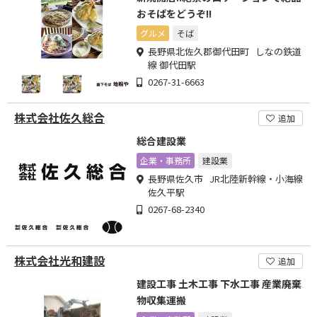
おそばをどうぞ!!
グルメ
そば
長野県北佐久郡御代田町 しなの鉄道
線 御代田駅
0267-31-6663
株式会社佐久総合
追加
総合建設業
企業・事務所
建設業
長野県佐久市 JR北陸新幹線・小海線
佐久平駅
0267-68-2340
株式会社光和建設
追加
建設工事 土木工事 下水工事 産業廃棄
物収集運搬