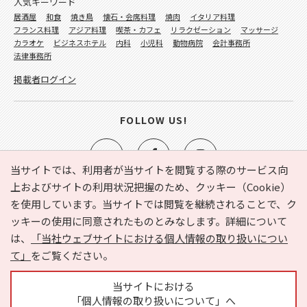
人気キーワード
居酒屋
和食
焼き鳥
懐石・会席料理
焼肉
イタリア料理
フランス料理
アジア料理
喫茶・カフェ
リラクゼーション
マッサージ
カラオケ
ビジネスホテル
内科
小児科
動物病院
会計事務所
法律事務所
掲載者ログイン
FOLLOW US!
当サイトでは、利用者が当サイトを閲覧する際のサービス向
上およびサイトの利用状況把握のため、クッキー（Cookie）
を使用しています。当サイトでは閲覧を継続されることで、ク
e-NAVITA（イーナビタ）とは？
お気に入り
ヘルプ
ッキーの使用に同意されたものとみなします。詳細について
利用規約
個人情報の取り扱いについて
運営会社
は、
「当社ウェブサイトにおける個人情報の取り扱いについ
サイトマップ
広告掲載に関するお問い合わせ
て」
をご覧ください。
サイトの内容に関するお問い合わせ
当サイトにおける
「個人情報の取り扱いについて」へ