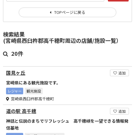
TOPページに戻る
検索結果
(宮崎県西臼杵郡高千穂町周辺の店舗/施設一覧）
20件
国見ヶ丘
追加
宮崎県にある観光施設です。
レジャー
観光施設
宮崎県西臼杵郡高千穂町
道の駅 高千穂
追加
神話と伝説のまちでリフレッシュ 高千穂峡を一望できる情報発
信基地