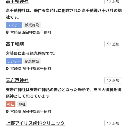
高千穂神社
追加
高千穂神社は、垂仁天皇時代に創建された高千穂郷八十八社の総
社です。
レジャー
観光施設
宮崎県西臼杵郡高千穂町
高千穂峡
追加
宮崎県にある観光施設です。
レジャー
観光施設
宮崎県西臼杵郡高千穂町
天岩戸神社
追加
天岩戸神社は天岩戸神話の舞台となった場所で、天照大御神を御
祭神として祀っています
神社
神社
宮崎県西臼杵郡高千穂町
上野アイリス歯科クリニック
追加