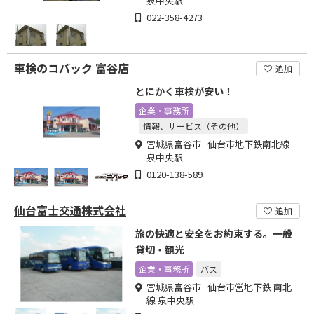
泉中央駅
022-358-4273
車検のコバック 富谷店
追加
とにかく車検が安い！
企業・事務所
情報、サービス（その他）
宮城県富谷市 仙台市地下鉄南北線
泉中央駅
0120-138-589
仙台富士交通株式会社
追加
旅の快適と安全をお約束する。一般
貸切・観光
企業・事務所
バス
宮城県富谷市 仙台市営地下鉄 南北
線 泉中央駅