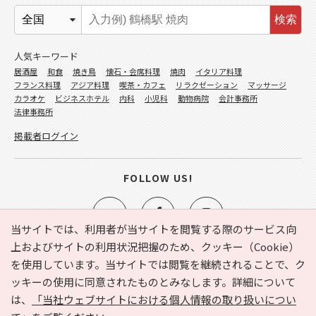
検索
人気キーワード
居酒屋
和食
焼き鳥
懐石・会席料理
焼肉
イタリア料理
フランス料理
アジア料理
喫茶・カフェ
リラクゼーション
マッサージ
カラオケ
ビジネスホテル
内科
小児科
動物病院
会計事務所
法律事務所
掲載者ログイン
FOLLOW US!
当サイトでは、利用者が当サイトを閲覧する際のサービス向
上およびサイトの利用状況把握のため、クッキー（Cookie）
を使用しています。当サイトでは閲覧を継続されることで、ク
e-NAVITA（イーナビタ）とは？
お気に入り
ヘルプ
ッキーの使用に同意されたものとみなします。詳細について
利用規約
個人情報の取り扱いについて
運営会社
は、
「当社ウェブサイトにおける個人情報の取り扱いについ
サイトマップ
広告掲載に関するお問い合わせ