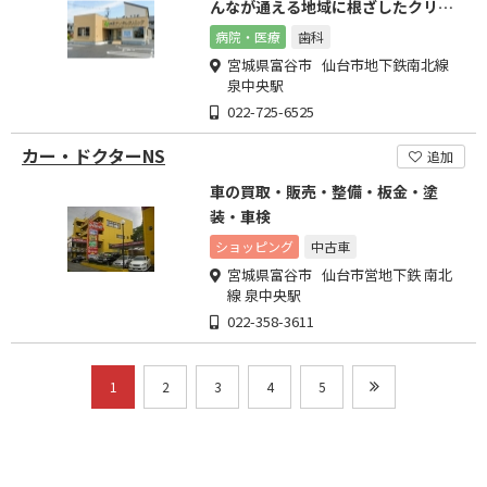
んなが通える地域に根ざしたクリニ
ックを目指します。
病院・医療
歯科
宮城県富谷市 仙台市地下鉄南北線
泉中央駅
022-725-6525
カー・ドクターNS
追加
車の買取・販売・整備・板金・塗
装・車検
ショッピング
中古車
宮城県富谷市 仙台市営地下鉄 南北
線 泉中央駅
022-358-3611
1
2
3
4
5