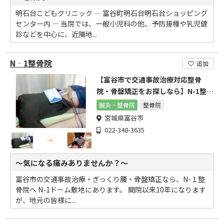
明石台こどもクリニック ― 富谷町明石台明石台ショッピング
センター内 ― 当院では、一般小児科の他、予防接種や乳児健
診などを中心に、近隣地...
N‐1整骨院
追加
【富谷市で交通事故治療対応整骨
院・骨盤矯正をお探しなら】N-1整骨
院
鍼灸・整骨院
整骨院
宮城県富谷市
022-348-3635
～気になる痛みありませんか？～
富谷市の交通事故治療・ぎっくり腰・骨盤矯正なら、N-１整
骨院へ N-1ドーム敷地にあります。 開院以来10年になります
が、地元の皆様に...