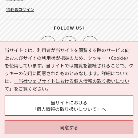
掲載者ログイン
FOLLOW US!
当サイトでは、利用者が当サイトを閲覧する際のサービス向
上およびサイトの利用状況把握のため、クッキー（Cookie）
を使用しています。当サイトでは閲覧を継続されることで、ク
e-NAVITA（イーナビタ）とは？
お気に入り
ヘルプ
ッキーの使用に同意されたものとみなします。詳細について
利用規約
個人情報の取り扱いについて
運営会社
は、
「当社ウェブサイトにおける個人情報の取り扱いについ
サイトマップ
広告掲載に関するお問い合わせ
て」
をご覧ください。
サイトの内容に関するお問い合わせ
当サイトにおける
「個人情報の取り扱いについて」へ
同意する
Copyright © HYOJITO.Co.,Ltd. All Rights Reserved.