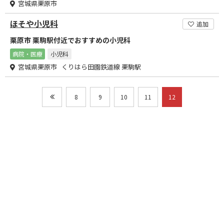
宮城県栗原市
ほそや小児科
追加
栗原市 栗駒駅付近でおすすめの小児科
病院・医療
小児科
宮城県栗原市 くりはら田園鉄道線 栗駒駅
8
9
10
11
12