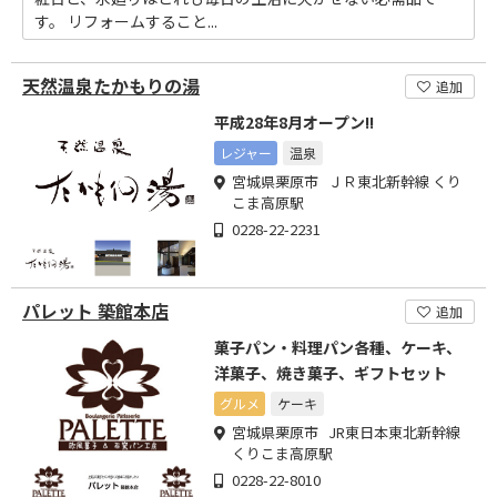
す。 リフォームすること...
天然温泉たかもりの湯
追加
平成28年8月オープン!!
レジャー
温泉
宮城県栗原市 ＪＲ東北新幹線 くり
こま高原駅
0228-22-2231
パレット 築館本店
追加
菓子パン・料理パン各種、ケーキ、
洋菓子、焼き菓子、ギフトセット
グルメ
ケーキ
宮城県栗原市 JR東日本東北新幹線
くりこま高原駅
0228-22-8010