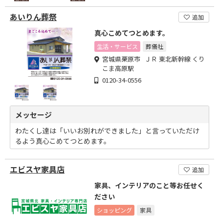
あいりん葬祭
追加
真心こめてつとめます。
生活・サービス
葬儀社
宮城県栗原市 ＪＲ 東北新幹線 くり
こま高原駅
0120-34-0556
メッセージ
わたくし達は「いいお別れができました」と言っていただけ
るよう真心こめてつとめます。
エビスヤ家具店
追加
家具、インテリアのこと等お任せく
ださい
ショッピング
家具