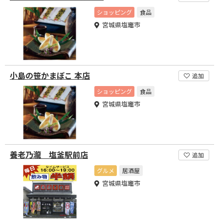
ショッピング
食品
宮城県塩竈市
小島の笹かまぼこ 本店
追加
ショッピング
食品
宮城県塩竈市
養老乃瀧 塩釜駅前店
追加
グルメ
居酒屋
宮城県塩竈市