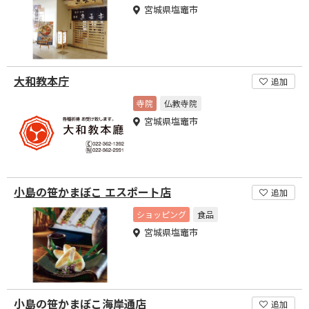
宮城県塩竈市
大和教本庁
追加
寺院
仏教寺院
宮城県塩竈市
小島の笹かまぼこ エスポート店
追加
ショッピング
食品
宮城県塩竈市
小島の笹かまぼこ海岸通店
追加