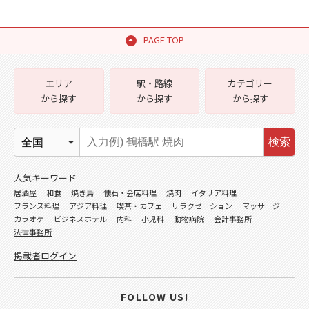
PAGE TOP
エリア
駅・路線
カテゴリー
から探す
から探す
から探す
検索
人気キーワード
居酒屋
和食
焼き鳥
懐石・会席料理
焼肉
イタリア料理
フランス料理
アジア料理
喫茶・カフェ
リラクゼーション
マッサージ
カラオケ
ビジネスホテル
内科
小児科
動物病院
会計事務所
法律事務所
掲載者ログイン
FOLLOW US!