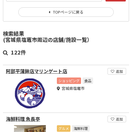
TOPページに戻る
検索結果
(宮城県塩竈市周辺の店舗/施設一覧）
122件
阿部平蒲鉾店マリンゲート店
追加
ショッピング
食品
宮城県塩竈市
海鮮料理 魚長亭
追加
グルメ
海鮮料理