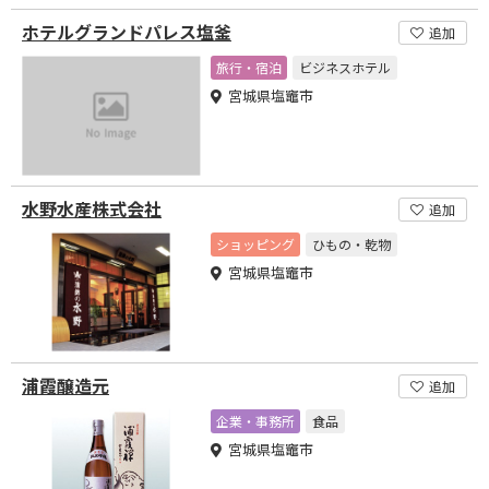
ホテルグランドパレス塩釜
追加
旅行・宿泊
ビジネスホテル
宮城県塩竈市
水野水産株式会社
追加
ショッピング
ひもの・乾物
宮城県塩竈市
浦霞醸造元
追加
企業・事務所
食品
宮城県塩竈市