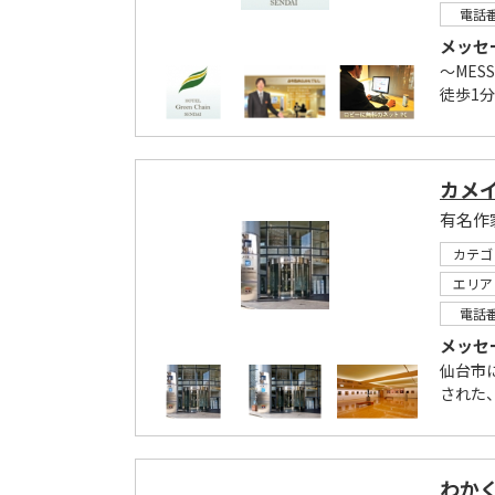
電話
メッセ
～MES
徒歩1分
カメ
有名作
カテゴ
エリア
電話
メッセ
仙台市
された
わか