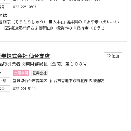
022-225-2603
番号
とは
 曹洞宗（そうとうしゅう） ■大本山 福井県の『永平寺（えいへい
 《高祖道元禅師さま御開山》 横浜市の『總持寺（そうじ
..
証券株式会社 仙台支店
追加
品取引業者 関東財務局長（金商）第１０８号
リー
金融機関
証券会社
宮城県仙台市青葉区 仙台市営地下鉄南北線 広瀬通駅
・駅
022-221-5111
番号