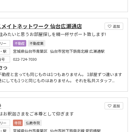
スメイトネットワーク 仙台広瀬通店
追加
住みたいと思うお部屋探しを精一杯サポート致します!
リー
不動産
不動産業
宮城県仙台市青葉区 仙台市営地下鉄南北線 広瀬通駅
・駅
022-724-7030
番号
さつ
不動産と言っても同じものは1つもありません。 1部屋ずつ違います
地にしても1つと同じものはありません。 それを私共スタッフ...
寺
追加
はお釈迦さまをご本尊として仰ぎます
リー
寺院
仏教寺院
宮城県仙台市青葉区 仙台市地下鉄南北線 愛宕橋駅
・駅