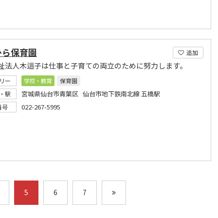
ひら保育園
追加
祉法人木這子は仕事と子育ての両立のために努力します。
リー
学校・教育
保育園
宮城県仙台市青葉区 仙台市地下鉄南北線 五橋駅
・駅
022-267-5995
番号
5
6
7