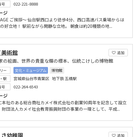
022-221-8888
番号
ージ
SAGE ご挨拶～ 仙台駅西口より徒歩4分、西口高速バス乗場からは
の好立地！ 駅前ながら閑静な立地。 朝食は約20種類の地...
イ美術館
追加
家の絵画、世界の貴重な蝶の標本、伝統こけしの博物館
リー
文化・ミュージアム
博物館
宮城県仙台市青葉区 地下鉄 五橋駅
・駅
022-264-6543
番号
ージ
に本社のある総合商社カメイ株式会社の創業90周年を記念して設立
、財団法人カメイ社会教育振興財団の事業の一環として、平成...
くさ幼稚園
追加