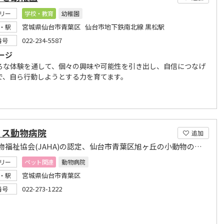
リー
学校・教育
幼稚園
宮城県仙台市青葉区 仙台市地下鉄南北線 黒松駅
・駅
022-234-5587
番号
ージ
ろな体験を通して、個々の興味や可能性を引き出し、自信につなげ
で、自ら行動しようとする力を育てます。
リス動物病院
追加
日本動物福祉協会(JAHA)の認定、仙台市青葉区旭ヶ丘の小動物のためのお医者さんです。
リー
ペット関連
動物病院
宮城県仙台市青葉区
・駅
022-273-1222
番号