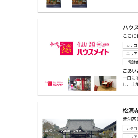
ハウ
ここに
カテゴ
エリア
電話
ごあい
一口に
し、土
松源
曹洞宗
カテゴ
エリア