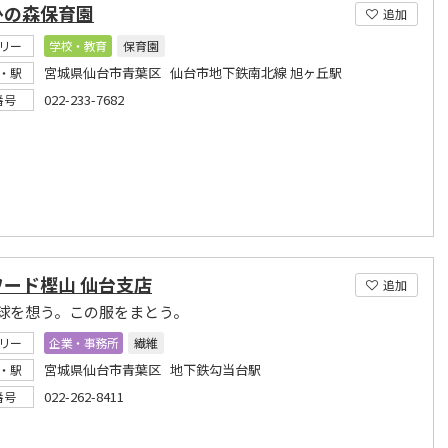
ひの森保育園
追加
リー
学校・教育
保育園
宮城県仙台市青葉区 仙台市地下鉄南北線 旭ヶ丘駅
・駅
022-233-7682
番号
ワード樫山 仙台支店
追加
球を想う。この服をまとう。
リー
企業・事務所
繊維
宮城県仙台市青葉区 地下鉄勾当台駅
・駅
022-262-8411
番号