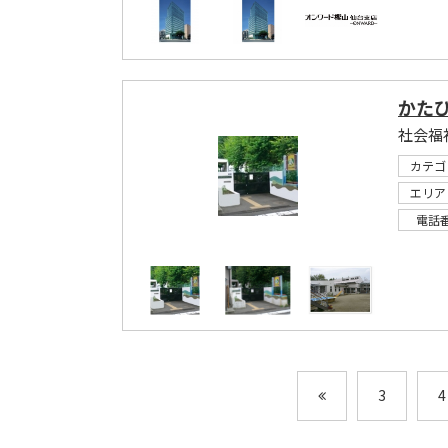
かた
社会福
カテゴ
エリア
電話
3
4