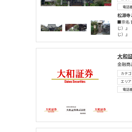
電話
松源寺
■宗名
じ）』
じ）』 .
大和
金融商
カテゴ
エリア
電話