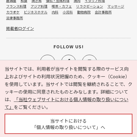
居酒屋
和食
焼き鳥
懐石・会席料理
焼肉
イタリア料理
フランス料理
アジア料理
喫茶・カフェ
リラクゼーション
マッサージ
カラオケ
ビジネスホテル
内科
小児科
動物病院
会計事務所
法律事務所
掲載者ログイン
FOLLOW US!
当サイトでは、利用者が当サイトを閲覧する際のサービス向
上およびサイトの利用状況把握のため、クッキー（Cookie）
を使用しています。当サイトでは閲覧を継続されることで、ク
e-NAVITA（イーナビタ）とは？
お気に入り
ヘルプ
ッキーの使用に同意されたものとみなします。詳細について
利用規約
個人情報の取り扱いについて
運営会社
は、
「当社ウェブサイトにおける個人情報の取り扱いについ
サイトマップ
広告掲載に関するお問い合わせ
て」
をご覧ください。
サイトの内容に関するお問い合わせ
当サイトにおける
「個人情報の取り扱いについて」へ