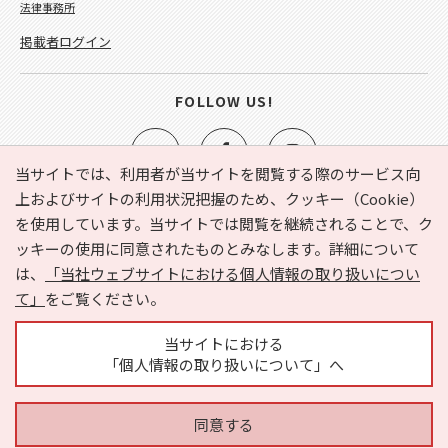
法律事務所
掲載者ログイン
FOLLOW US!
当サイトでは、利用者が当サイトを閲覧する際のサービス向
上およびサイトの利用状況把握のため、クッキー（Cookie）
を使用しています。当サイトでは閲覧を継続されることで、ク
e-NAVITA（イーナビタ）とは？
お気に入り
ヘルプ
ッキーの使用に同意されたものとみなします。詳細について
利用規約
個人情報の取り扱いについて
運営会社
は、
「当社ウェブサイトにおける個人情報の取り扱いについ
サイトマップ
広告掲載に関するお問い合わせ
て」
をご覧ください。
サイトの内容に関するお問い合わせ
当サイトにおける
「個人情報の取り扱いについて」へ
同意する
Copyright © HYOJITO.Co.,Ltd. All Rights Reserved.